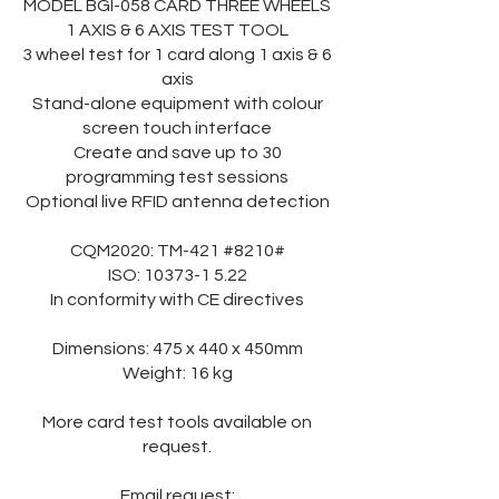
MODEL BGI-058 CARD THREE WHEELS
1 AXIS & 6 AXIS TEST TOOL
3 wheel test for 1 card along 1 axis & 6
axis
Stand-alone equipment with colour
screen touch interface
Create and save up to 30
programming test sessions
Optional live RFID antenna detection
CQM2020: TM-421 #8210#
ISO:
10373-1 5.22
In conformity with CE directives
Dimensions: 475 x 440 x 450mm
Weight: 16 kg
More card test tools available on
request.
Email request: