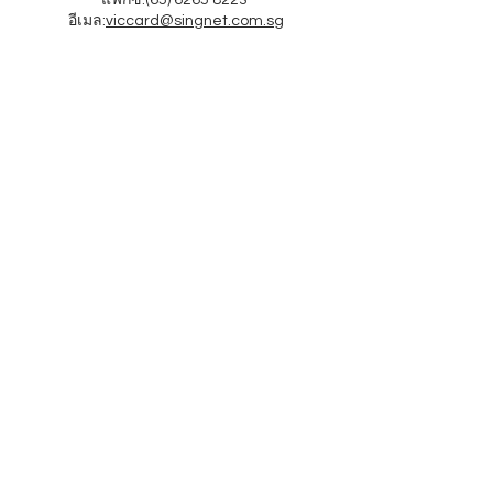
แฟกซ์:
(65) 6265 8223
อีเมล:
viccard@singnet.com.sg
ลิงค์ด่วน