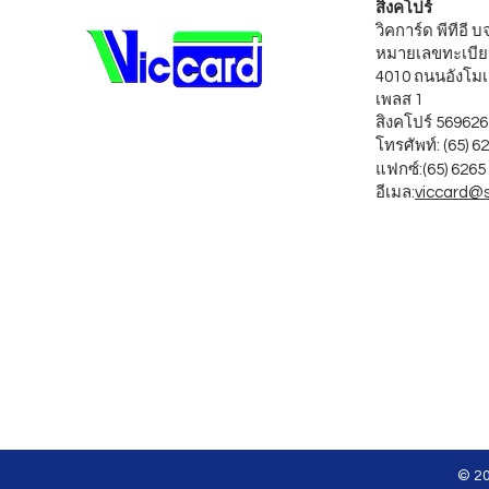
สิงคโปร์
วิคการ์ด พีทีอี 
หมายเลขทะเบีย
4010 ถนนอังโมเ
เพลส 1
สิงคโปร์ 569626
โทรศัพท์: (65) 6
แฟกซ์:
(65) 6265
อีเมล:
viccard@
© 20