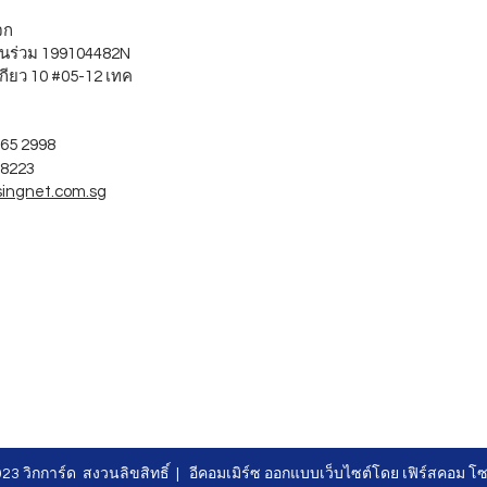
บจก
นร่วม 199104482N
กียว 10 #05-12 เทค
265 2998
 8223
singnet.com.sg
23 วิกการ์ด สงวนลิขสิทธิ์ |
อีคอมเมิร์ซ
ออกแบบเว็บไซต์โดย
เฟิร์สคอม โซล