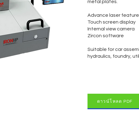
metal plates.
Advance laser feature
Touch screen display
Internal view camera
Zircon software
Suitable for car assemb
hydraulics, foundry, ut
ดาวน์โหลด PDF