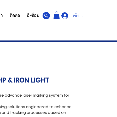
้า
ติดต่อ
อี-ช็อป
เข้าสู่ระบบ
P & IRON LIGHT
are advance laser marking system for
rking solutions engineered to enhance
ion and tracking processes based on