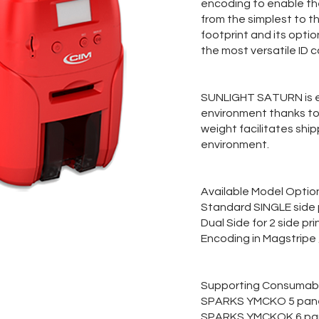
encoding to enable the
from the simplest to 
footprint and its opti
the most versatile ID c
SUNLIGHT SATURN is ea
environment thanks to i
weight facilitates shi
environment.
Available Model Optio
Standard SINGLE side 
Dual Side for 2 side pri
Encoding in Magstripe 
Supporting Consumab
SPARKS YMCKO 5 panel
SPARKS YMCKOK 6 pane