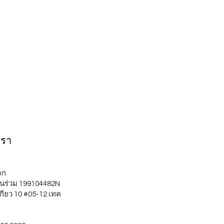
เรา
บจก
นร่วม 199104482N
กียว 10 #05-12 เทค