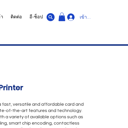
้า
ติดต่อ
อี-ช็อป
เข้าสู่ระบบ
Printer
fast, versatile and affordable card and
ate-of-the-art features and technology.
th a variety of available options such as
ing, smart chip encoding, contactless