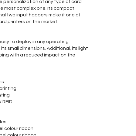
 personalization of any type of card,
the most complex one. Its compact
onal two input hoppers make it one of
ard printers on the market.
sy to deploy in any operating
ts small dimensions. Additional, its light
pping with a reduced impact on the
ns:
printing
nting
/ RFID
les
 colour ribbon
l colour ribbon