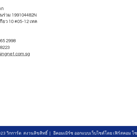
บจก
นร่วม 199104482N
กียว 10 #05-12 เทค
265 2998
 8223
singnet.com.sg
23 วิกการ์ด สงวนลิขสิทธิ์ |
อีคอมเมิร์ซ
ออกแบบเว็บไซต์โดย
เฟิร์สคอม โซล