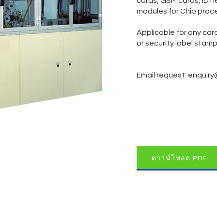
cards, GSM cards, ID h
modules for Chip proce
Applicable for any car
or security label stamp
Email request:
enquiry
ดาวน์โหลด PDF