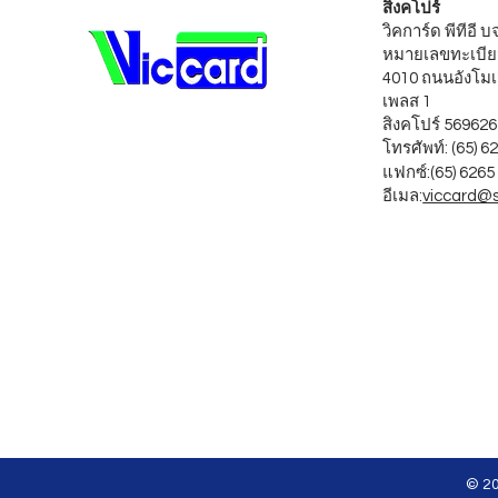
สิงคโปร์
วิคการ์ด พีทีอี 
หมายเลขทะเบีย
4010 ถนนอังโมเ
เพลส 1
สิงคโปร์ 569626
โทรศัพท์: (65) 6
แฟกซ์:
(65) 6265
อีเมล:
viccard@
© 20