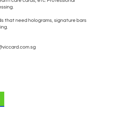
ealth care cards, etc. Professional
ssing.
ds that need holograms, signature bars
ing.
@viccard.com.sg