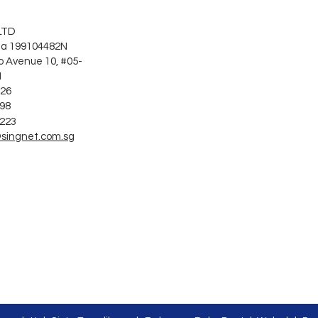
LTD
a 199104482N
o Avenue 10, #05-
1
626
998
8223
singnet.com.sg