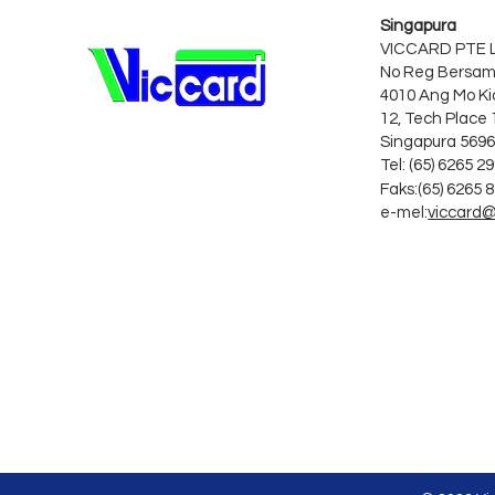
Singapura
VICCARD PTE 
No Reg Bersam
4010 Ang Mo Ki
12, Tech Place 
Singapura 569
Tel: (65) 6265 2
Faks:
(65) 6265 
e-mel:
viccard@