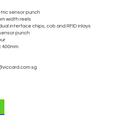
tric sensor punch
m width reels
ual interface chips, cob and RFID inlays
 sensor punch
our
 x 400mm
@viccard.com.sg