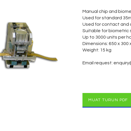
Manual chip and biome
Used for standard 35m
Used for contact and d
Suitable for biometric
Up to 3000 units per h
Dimensions: 650 x 300
Weight: 15 kg
Email request:
enquiry
MUAT TURUN PDF